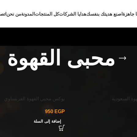
ا جاهزة
اصنع هديتك بنفسك
هدايا الشركات
كل المنتجات
المدونة
من نحن
اتصل
محبى القهوة
قهوة
وة السعودية
بوكس محبي القهوة الفرنساوي
950
EGP
إضافة إلى السلة