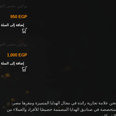
المنتجات الأعلى تقييمًا
بوكس محبي القهو
بوكس Chic & Scent – عطر
950
EGP
Victoria’s Secret وصندوق تخزين
أنيق
إضافة إلى السلة
4,150
EGP
بوكس محبي الق
بوكس ماتيلدا – هدية للمراهقين
1,499
EGP
1,000
EGP
إضافة إلى السلة
ساعة نسائية من مايكل كورس
13,600
EGP
نحن علامة تجارية رائدة في مجال الهدايا المتميزة ومقرها مصر،
متخصصة في صناديق الهدايا المصممة خصيصًا للأفراد والعملاء من
الشركات.