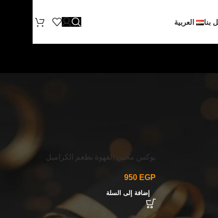
 بنا
العربية
24
18
12
9
Show
بوكس محبي القهوة بطعم الكراميل
950
EGP
إضافة إلى السلة