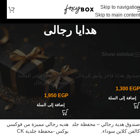
Skip to navigation
Skip to main content
هدايا رجالى
الرئيسية
/
هدايا رجالى
عرض 1–12 من أصل 18 نتيجة
Show sidebar
صندوق هدايا فاخر وأنيق للرجال
صندوق هدايا فاخر للعناية
الشخصية للرجال
1,300
EGP
1,950
EGP
إضافة إلى السلة
إضافة إلى السلة
صندوق هدية رجالي – محفظة جلد
هديه رجالي مميزة من فوكسي
كالفن كلاين سوداء.
بوكس -محفظة جلدية CK