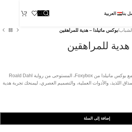
ل بنا
العربية
الشباب
/
بوكس ماتيلدا – هدية للمراهقين
هدية للمراهقين
فاجئ المراهق المميز في حياتك مع بوكس ماتيلدا من Foxybox، المستوحى من رواية Roald Dahl
مذاق اللذيذ، والأدوات العملية، والتصميم العصري، ليمنحك تجربة هدية
إضافة إلى السلة