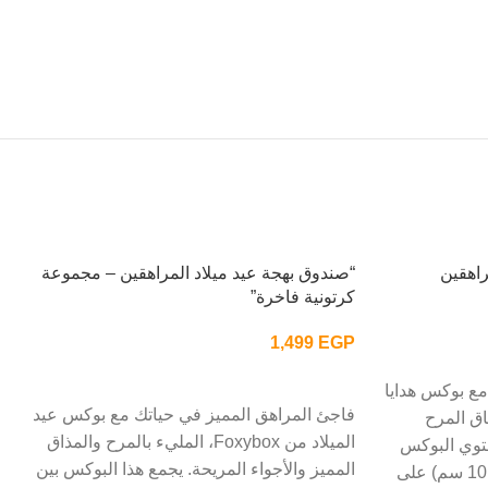
راهقين
“صندوق بهجة عيد ميلاد المراهقين – مجموعة
كرتونية فاخرة”
1,499
EGP
إضافة إلى السلة
مع بوكس هدايا
فاجئ المراهق المميز في حياتك مع بوكس عيد
م لعشاق المرح
الميلاد من Foxybox، المليء بالمرح والمذاق
حتوي البوكس
المميز والأجواء المريحة. يجمع هذا البوكس بين
الأسود الأنيق (26 سم × 16 سم × 10 سم) على