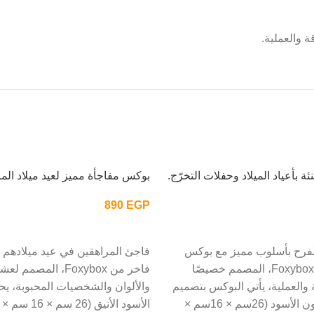
ة والعملية.
ة بأعياد الميلاد وحفلات التخرّج.
بوكس مفاجأة مميز لعيد ميلاد الم
890
EGP
إضافة إلى السلة
فرح بأسلوب مميز مع بوكس
فاجئ المراهقين في عيد ميلادهم 
هدايا التهنئة من Foxybox، المصمم خصيصًا
فاخر من Foxybox، المصم
ة والعملية، يأتي البوكس بتصميم
والألوان والشخصيات المحبوبة، ي
كرتوني أنيق باللون الأسود (26سم × 16سم ×