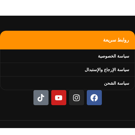
ي على مجموعة مختارة بعناية من
دفتر أزرق حيوي لتدوين الأفكار أو
يف لمسة من البهجة لكل مناسبة.
من ديزني ليضفي لمسة مرحة على
رف.
روابط سريعة
سياسة الخصوصية
سياسة الإرجاع والإستبدال
سياسة الشحن