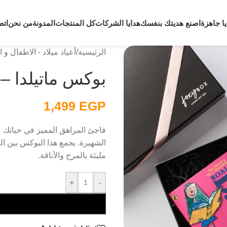
يا جاهزة
اصنع هديتك بنفسك
هدايا الشركات
كل المنتجات
المدونة
من نحن
اتص
الرئيسية
/
أعياد ميلاد - الاطفال و 
بوكس ماتيلدا – 
1,499
EGP
الشهيرة. يجمع هذا البوكس بين ال
مليئة بالمرح والأناقة.
+
-