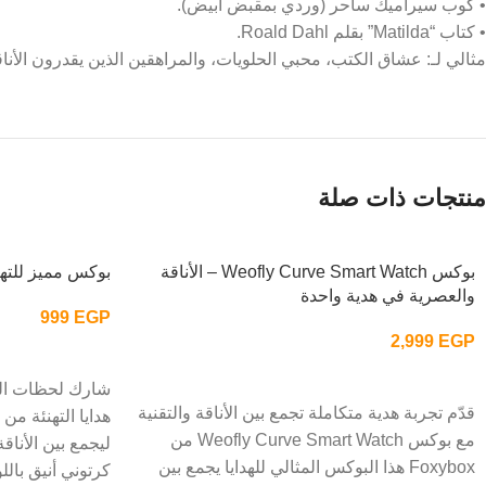
• كوب سيراميك ساحر (وردي بمقبض أبيض).
• كتاب “Matilda” بقلم Roald Dahl.
مثالي لـ: عشاق الكتب، محبي الحلويات، والمراهقين الذين يقدرون الأناق
منتجات ذات صلة
بوكس Weofly Curve Smart Watch – الأناقة
بوكس مميز للتهنئ
والعصرية في هدية واحدة
999
EGP
2,999
EGP
إضافة إلى السلة
إضافة إلى السلة
شارك لحظات ال
قدّم تجربة هدية متكاملة تجمع بين الأناقة والتقنية
مع بوكس Weofly Curve Smart Watch من
ليجمع بين الأناق
Foxybox هذا البوكس المثالي للهدايا يجمع بين