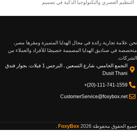
التنظيم العصري والتكنولوجيا الذكية في تصميم
10سم)، ويحتو
أنيق وعصري، ليكون الاختيار الأمثل لأعياد
الهدايا التي تض
الميلاد، أو أي مناسبة خاصة.
نحن علامة تجارية رائدة في مجال الهدايا المتميزة ومقرها مصر،
متخصصة في صناديق الهدايا المصممة خصيصًا للأفراد والعملاء من
الشركات.
التجمع الخامس، شارع التسعين . النرجس 1 فيلات. بجوار فندق
Dusit Thani
111-741-1559-(20)+
CustomerService@foxybox.net
جميع الحقوق محفوظة
2026
FoxyBox
.